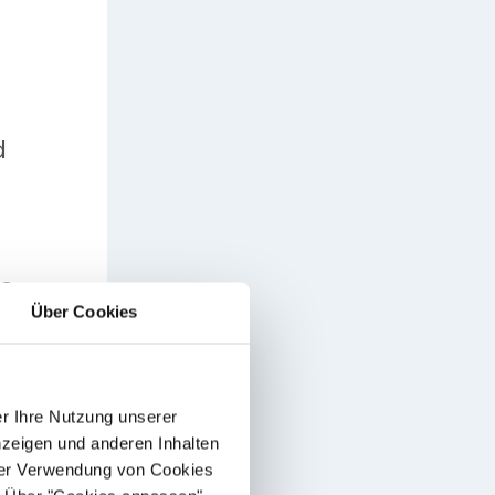
d
n
le
Über Cookies
r Ihre Nutzung unserer
nzeigen und anderen Inhalten
 der Verwendung von Cookies