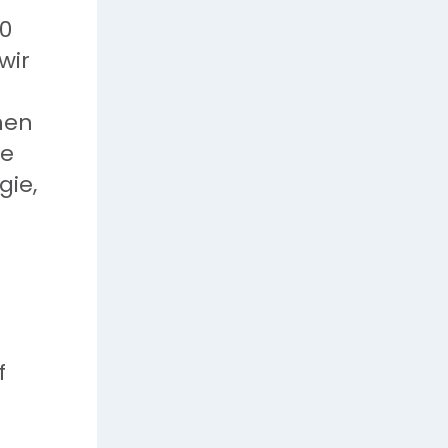
00
wir
hen
re
gie,
f