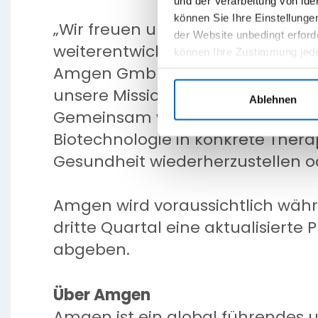
und der Verarbeitung von id
können Sie Ihre Einstellungen
„Wir freuen uns darauf, die bishe
der Website unbedingt erford
weiterentwickeln zu können", sag
können Ihre Zustimmung jeder
Amgen GmbH in Deutschland. „Die
Einstellungen" klicken.
unsere Mission weiter voranzutre
Ablehnen
Gemeinsam werden wir das große
Biotechnologie in konkrete Thera
Gesundheit wiederherzustellen od
Amgen wird voraussichtlich wäh
dritte Quartal eine aktualisierte
abgeben.
Über Amgen
Amgen ist ein global führendes 