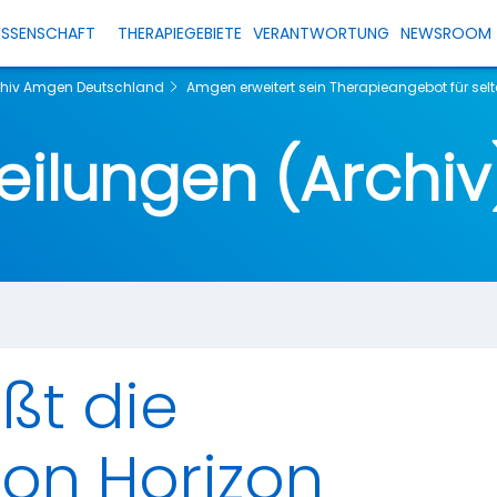
ISSENSCHAFT
THERAPIEGEBIETE
VERANTWORTUNG
NEWSROOM
rchiv Amgen Deutschland
Amgen erweitert sein Therapieangebot für sel
eilungen (Archiv
ßt die
on Horizon