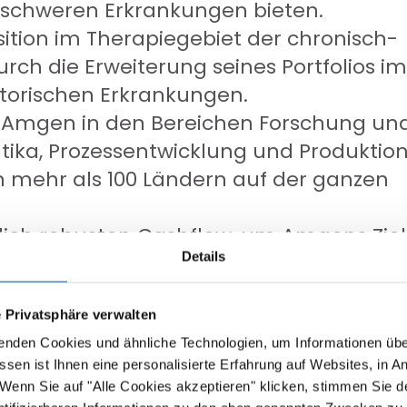
t schweren Erkrankungen bieten.
ition im Therapiegebiet der chronisch-
ch die Erweiterung seines Portfolios im
torischen Erkrankungen.
n Amgen in den Bereichen Forschung un
ika, Prozessentwicklung und Produktio
n mehr als 100 Ländern auf der ganzen
rlich robusten Cashflow, um Amgens Zie
Details
lich laufender Investitionen in
 während die Bonitätsbewertung im
 beeinflusst wird.
 Privatsphäre verwalten
unigung des Umsatzwachstums und ab
enden Cookies und ähnliche Technologien, um Informationen übe
sen ist Ihnen eine personalisierte Erfahrung auf Websites, in A
GAAP-Gewinns pro Aktie.
 Wenn Sie auf "Alle Cookies akzeptieren" klicken, stimmen Sie