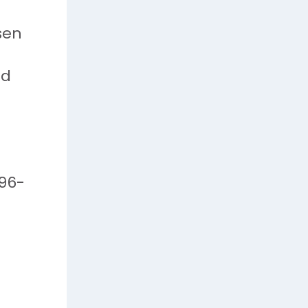
sen
n
nd
96-