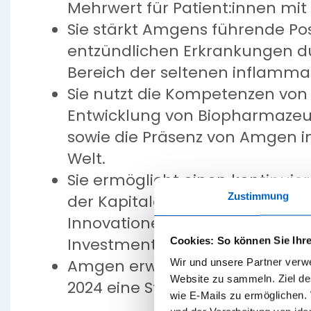
Mehrwert für Patient:innen mi
Sie stärkt Amgens führende Pos
entzündlichen Erkrankungen dur
Bereich der seltenen inflamma
Sie nutzt die Kompetenzen vo
Entwicklung von Biopharmazeut
sowie die Präsenz von Amgen i
Welt.
Sie ermöglicht einen kontinuie
Zustimmung
der Kapitalallokation einschließ
Innovationen zu unterstützen,
Investment-Grade-Bereich nicht
Cookies: So können Sie Ihre
Amgen erwartet eine Beschle
Wir und unsere Partner verw
Website zu sammeln. Ziel des
2024 eine Steigerung des Non-
wie E-Mails zu ermöglichen.