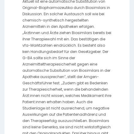
Aktuell ist eine automatische Substitution von
Original-Biopharmazeutika durch Biosimilars in
Diskussion. Ein solcher Austausch soll wie bei
chemisch-synthetisch hergestellten
Arzneimitteln in den Apotheken erfolgen.
„Ärztinnen und Ärzte ziehen Biosimilars bereits bei
ihrer Therapiewahl mit ein. Das bestätigen die
vfa-Marktzahlen eindrücklich. Es besteht also
kein Handlungsbedarf für den Gesetzgeber. Der
G-BA sollte sich im Sinne der
Arzneimitteltherapiesicherheit gegen eine
automatische Subsitution von Biosimilars in der
Apotheke aussprechen”, stellt der Amgen-
Geschäftsführer fest. „Zudem gibt es Bedenken
zur Therapiesicherheit, wenn die behandelnden
Ärzt:innen nicht wissen, welches Medikament ihre
Patient:innen erhalten haben. Auch die
Studienlage ist nicht ausreichend, um negative
Auswirkungen auf die Patientenadhärenz und
den Therapieerfolg auszuschließen. Biosimilars
sind keine Generika, sie sind nicht wirkstoffgleich
mit den Originalprodukten. Darüber hinaus gibt