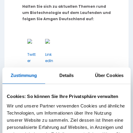
Halten Sie sich zu aktuellen Themen rund
um Biotechnologie auf dem Laufenden und
folgen Sie Amgen Deutschland auf:
Twitt
Link
er
edIn
Zustimmung
Details
Über Cookies
Zukunftsgerichtete Aussagen
Dieses Dokument enthält zukunftsgerichtete
Aussagen, die auf den aktuellen Erwartungen
und Einschätzungen von Amgen basieren. Alle
Cookies: So können Sie Ihre Privatsphäre verwalten
Aussagen, mit Ausnahme von Aussagen über
Fakten aus der Vergangenheit, sind
Wir und unsere Partner verwenden Cookies und ähnliche
zukunftsgerichtete Aussagen. Dies gilt auch für
Aussagen über Ertragsprognosen,
Technologien, um Informationen über Ihre Nutzung
Betriebsergebnismargen,
Investitionsaufwendungen, liquide Mittel oder
unserer Website zu sammeln. Ziel dessen ist Ihnen eine
andere Finanzkennzahlen, erwartete gerichtliche,
schiedsgerichtliche, politische, regulatorische
personalisierte Erfahrung auf Websites, in Anzeigen und
oder klinische Ergebnisse oder Praktiken,
Verhaltensmuster von Kunden und