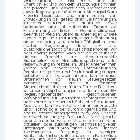
Wahrnehmung in der Politik und der
Öffentlichkeit und von den Erstattungsrichtlinien
der privaten und gesetzlichen Krankenkassen
sowie Regierungsbehörden und Managed Care
Provider beeinflusst und kann zudem von
Entwicklungen bei gesetzlichen Bestimmungen,
klinischen Studien und Richtlinien sowie
nationalen und internationalen Trends zur
Eindämmung von Kosten im Gesundheitswesen
beeinflusst werden. Überdies unterliegen unsere
Forschungs- und Testarbeit, unsere Preisbildung,
unser Marketing und andere Tätigkeiten einer
starken Regulierung durch in- und
ausländische staatliche Aufsichtsbehörden. Wir
oder andere könnten nach der Markteinführung
unserer Produkte und Medizinprodukte
Sicherheits- oder Herstellungsprobleme oder
Nebenwirkungen feststellen. Unser Unternehmen
könnte von behördlichen Untersuchungen,
Rechtsstreitigkeiten und Produkthaftungsklagen
betroffen sein. Darüber hinaus könnte unser
Unternehmen von neuen Steuergesetzen
betroffen sein, die zu erhöhten
Steuerverbindlichkeiten führen. Für den Fall, dass
wir unseren Verpflichtungen aus der mit den US-
Regierungsbehörden geschlossenen
Vereinbarung zur Unternehmensintegrität nicht
nachkommen, drohen beträchtliche Sanktionen.
Außerdem könnte der Schutz für unsere Produkte
und Technologie, der durch angemeldete und
erteilte Patente sichergestellt wird, von unseren
Mitbewerbern angegriffen, außer Kraft gesetzt
oder unterlaufen werden. Zudem könnten wir in
aktuellen oder zukünftigen Rechtsstreitigkeiten
unterliegen. Wir führen einen Großteil unserer
kommerziellen Fertigung in wenigen
Schlüsselbetrieben, unter anderem in Puerto Rico,
durch und sind darüber hinaus bei unseren